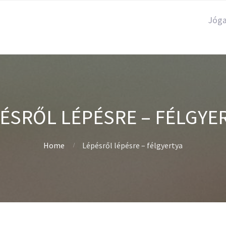
Jóg
ÉSRŐL LÉPÉSRE – FÉLGYE
Home
Lépésről lépésre – félgyertya