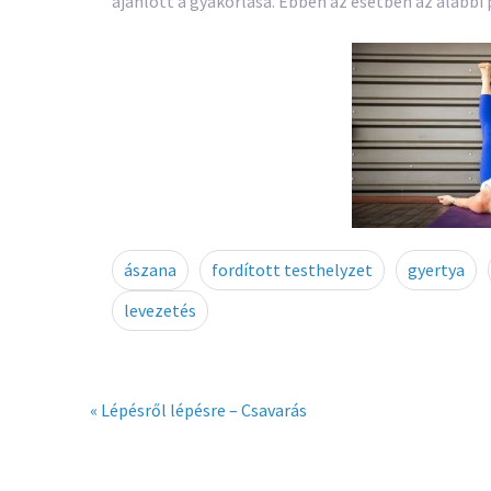
ajánlott a gyakorlása. Ebben az esetben az alábbi
ászana
fordított testhelyzet
gyertya
levezetés
« Lépésről lépésre – Csavarás