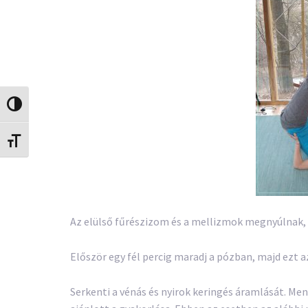
Nagy kontraszt váltása
Betűméret váltása
Az elülső fűrészizom és a mellizmok megnyúlnak, v
Először egy fél percig maradj a pózban, majd ezt a
Serkenti a vénás és nyirok keringés áramlását. M