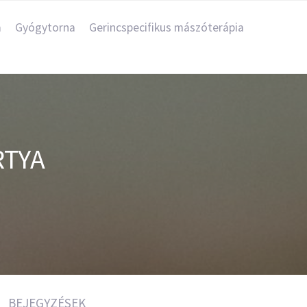
a
Gyógytorna
Gerincspecifikus mászóterápia
RTYA
BEJEGYZÉSEK