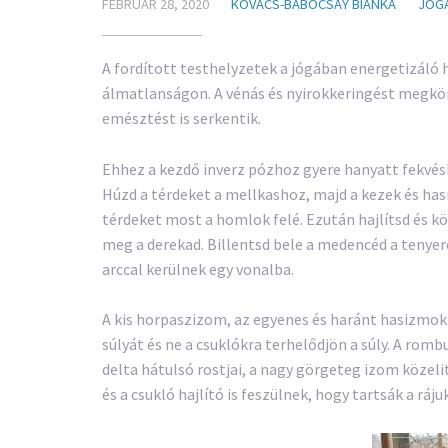
FEBRUÁR 28, 2020
KOVÁCS-BABÓCSAY BIANKA
JÓG
A fordított testhelyzetek a jógában energetizáló h
álmatlanságon. A vénás és nyirokkeringést megkön
emésztést is serkentik.
Ehhez a kezdő inverz pózhoz gyere hanyatt fekvésbe
Húzd a térdeket a mellkashoz, majd a kezek és ha
térdeket most a homlok felé. Ezután hajlítsd és 
meg a derekad. Billentsd bele a medencéd a tenyere
arccal kerülnek egy vonalba.
A kis horpaszizom, az egyenes és haránt hasizmok 
súlyát és ne a csuklókra terhelődjön a súly. A romb
delta hátulsó rostjai, a nagy görgeteg izom közeliti
és a csukló hajlító is feszülnek, hogy tartsák a ráj