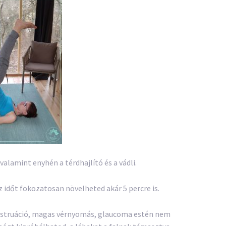
alamint enyhén a térdhajlító és a vádli.
z időt fokozatosan növelheted akár 5 percre is.
enstruáció, magas vérnyomás, glaucoma estén nem