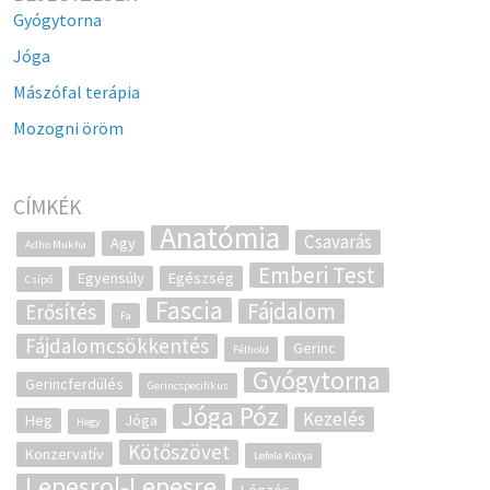
Gyógytorna
Jóga
Mászófal terápia
Mozogni öröm
CÍMKÉK
Anatómia
Csavarás
Agy
Adho Mukha
Emberi Test
Egyensúly
Egészség
Csípő
Fascia
Fájdalom
Erősítés
Fa
Fájdalomcsökkentés
Gerinc
Félhold
Gyógytorna
Gerincferdülés
Gerincspecifikus
Jóga Póz
Kezelés
Heg
Jóga
Hegy
Kötőszövet
Konzervatív
Lefele Kutya
Lepesrol-Lepesre