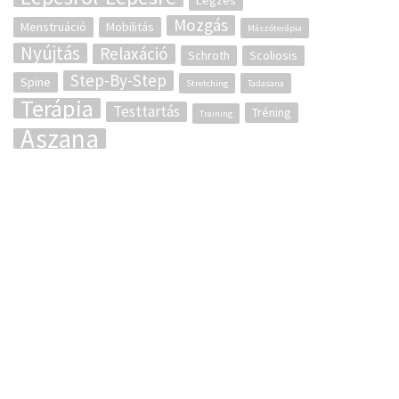
Légzés
Mozgás
Menstruáció
Mobilitás
Mászóterápia
Nyújtás
Relaxáció
Schroth
Scoliosis
Step-By-Step
Spine
Stretching
Tadasana
Terápia
Testtartás
Tréning
Training
Ászana