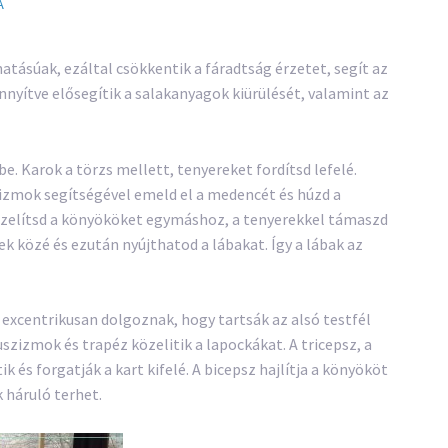
A
atásúak, ezáltal csökkentik a fáradtság érzetet, segít az
nyítve elősegítik a salakanyagok kiürülését, valamint az
. Karok a törzs mellett, tenyereket fordítsd lefelé.
sizmok segítségével emeld el a medencét és húzd a
közelítsd a könyököket egymáshoz, a tenyerekkel támaszd
k közé és ezután nyújthatod a lábakat. Így a lábak az
excentrikusan dolgoznak, hogy tartsák az alsó testfél
uszizmok és trapéz közelitik a lapockákat. A tricepsz, a
k és forgatják a kart kifelé. A bicepsz hajlítja a könyököt
uk háruló terhet.