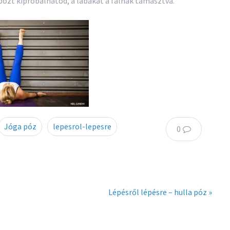
 pózt kipróbálhatod, a lábakat a falnak támasztva.
Jóga póz
lepesrol-lepesre
0
Lépésről lépésre – hulla póz »