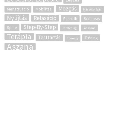
Légzés
Mozgás
Menstruáció
Mobilitás
Mászóterápia
Nyújtás
Relaxáció
Schroth
Scoliosis
Step-By-Step
Spine
Stretching
Tadasana
Terápia
Testtartás
Tréning
Training
Ászana