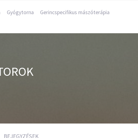
a
Gyógytorna
Gerincspecifikus mászóterápia
KTOROK
BEJEGYZÉSEK