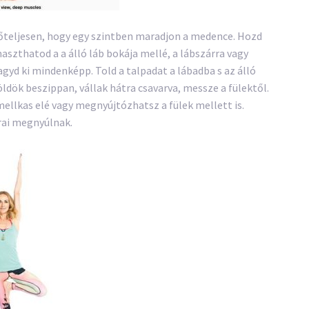
rőteljesen, hogy egy szintben maradjon a medence. Hozd
maszthatod a a álló láb bokája mellé, a lábszárra vagy
gyd ki mindenképp. Told a talpadat a lábadba s az álló
öldök beszippan, vállak hátra csavarva, messze a fülektől.
mellkas elé vagy megnyújtózhatsz a fülek mellett is.
rai megnyúlnak.