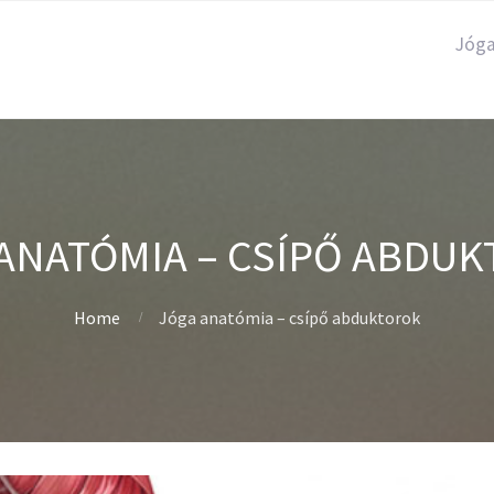
Jóg
ANATÓMIA – CSÍPŐ ABDU
Home
Jóga anatómia – csípő abduktorok