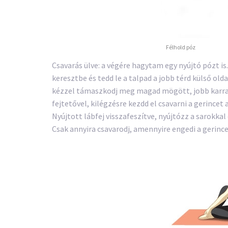
Félhold póz
Csavarás ülve: a végére hagytam egy nyújtó pózt is.
keresztbe és tedd le a talpad a jobb térd külső old
kézzel támaszkodj meg magad mögött, jobb karral
fejtetővel, kilégzésre kezdd el csavarni a gerincet
Nyújtott lábfej visszafeszítve, nyújtózz a sarokkal 
Csak annyira csavarodj, amennyire engedi a gerince