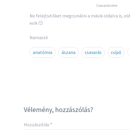
Csavarás ülve
Ne felejtsd őket megcsinálni a másik oldalra is, o
esik 🙂
Namasté
anatómia
ászana
csavarás
csípő
Vélemény, hozzászólás?
Hozzászólás
*