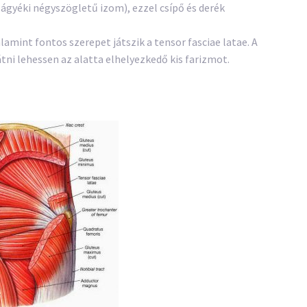
 ágyéki négyszögletű izom), ezzel csípő és derék
lamint fontos szerepet játszik a tensor fasciae latae. A
tni lehessen az alatta elhelyezkedő kis farizmot.