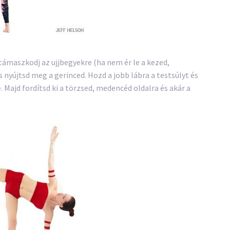
 támaszkodj az ujjbegyekre (ha nem ér le a kezed,
 nyújtsd meg a gerinced. Hozd a jobb lábra a testsúlyt és
. Majd fordítsd ki a törzsed, medencéd oldalra és akár a