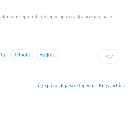
ldalanként legalább 5-5 légzésig maradj a pózban, ha jól
fa
félhold
nyújtás
0
Jóga pózok lépésről lépésre – Hegytartás »