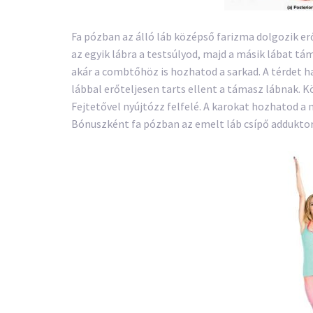
Fa pózban az álló láb középső farizma dolgozik e
az egyik lábra a testsúlyod, majd a másik lábat tá
akár a combtőhöz is hozhatod a sarkad. A térdet ha
lábbal erőteljesen tarts ellent a támasz lábnak. K
Fejtetővel nyújtózz felfelé. A karokat hozhatod a 
Bónuszként fa pózban az emelt láb csípő addukto