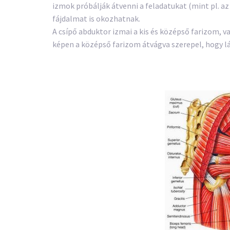
izmok próbálják átvenni a feladatukat (mint pl. az
fájdalmat is okozhatnak.
A csípő abduktor izmai a kis és középső farizom, va
képen a középső farizom átvágva szerepel, hogy lá