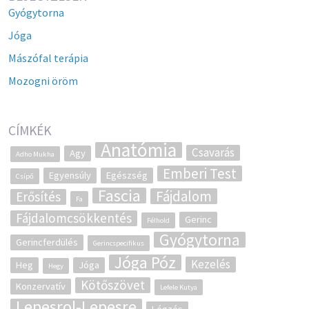
Gyógytorna
Jóga
Mászófal terápia
Mozogni öröm
CÍMKÉK
Anatómia
Csavarás
Agy
Adho Mukha
Emberi Test
Egyensúly
Egészség
Csípő
Fascia
Fájdalom
Erősítés
Fa
Fájdalomcsökkentés
Gerinc
Félhold
Gyógytorna
Gerincferdülés
Gerincspecifikus
Jóga Póz
Kezelés
Heg
Jóga
Hegy
Kötőszövet
Konzervatív
Lefele Kutya
Lepesrol-Lepesre