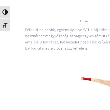
Nagy kontraszt váltása
Fa póz
Betűméret váltása
Félhold: haladóbb, egyensúlyi póz. 🙂 Hajolj előre,
használhatsz egy jógatéglát vagy egy kis sámlit) és
emeld el a bal lábat, bal kezedet hozd a bal csípőre
bal karral megnyújtózhatsz felfelé is.