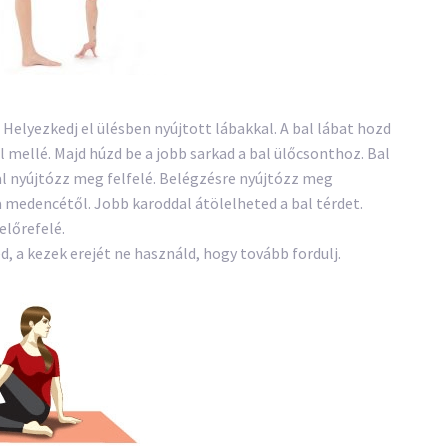
 Helyezkedj el ülésben nyújtott lábakkal. A bal lábat hozd
al mellé. Majd húzd be a jobb sarkad a bal ülőcsonthoz. Bal
 nyújtózz meg felfelé. Belégzésre nyújtózz meg
 a medencétől. Jobb karoddal átölelheted a bal térdet.
előrefelé.
d, a kezek erejét ne használd, hogy tovább fordulj.