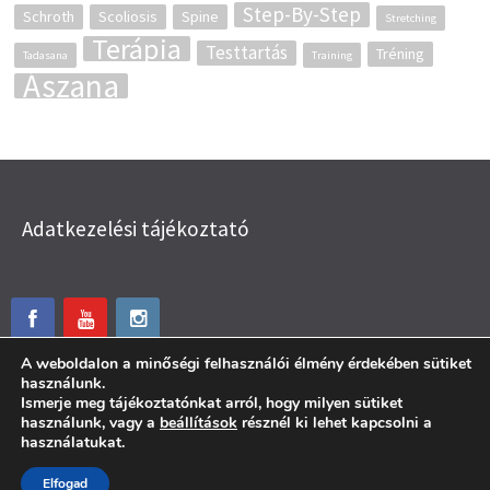
Step-By-Step
Schroth
Scoliosis
Spine
Stretching
Terápia
Testtartás
Tréning
Tadasana
Training
Ászana
Adatkezelési tájékoztató
A weboldalon a minőségi felhasználói élmény érdekében sütiket
használunk.
Ismerje meg tájékoztatónkat arról, hogy milyen sütiket
használunk, vagy a
beállítások
résznél ki lehet kapcsolni a
használatukat.
© Menta Mozgás 2026.
Elfogad