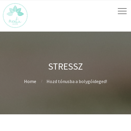
STRESSZ
Home
Hozd tónusba a bolygóideged!