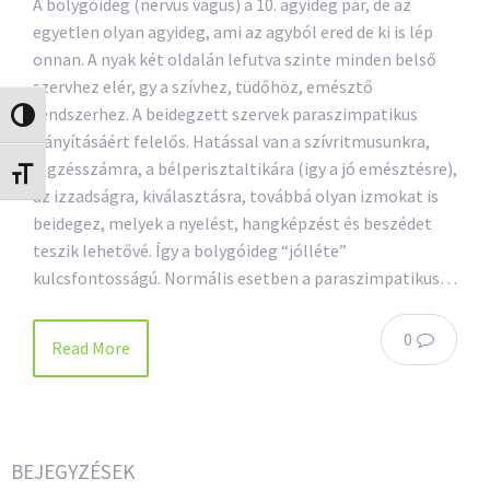
A bolygóideg (nervus vagus) a 10. agyideg pár, de az
egyetlen olyan agyideg, ami az agyból ered de ki is lép
onnan. A nyak két oldalán lefutva szinte minden belső
szervhez elér, gy a szívhez, tüdőhöz, emésztő
rendszerhez. A beidegzett szervek paraszimpatikus
Nagy kontraszt váltása
irányításáért felelős. Hatással van a szívritmusunkra,
légzésszámra, a bélperisztaltikára (igy a jó emésztésre),
Betűméret váltása
az izzadságra, kiválasztásra, továbbá olyan izmokat is
beidegez, melyek a nyelést, hangképzést és beszédet
teszik lehetővé. Így a bolygóideg “jólléte”
kulcsfontosságú. Normális esetben a paraszimpatikus…
0
Read More
BEJEGYZÉSEK