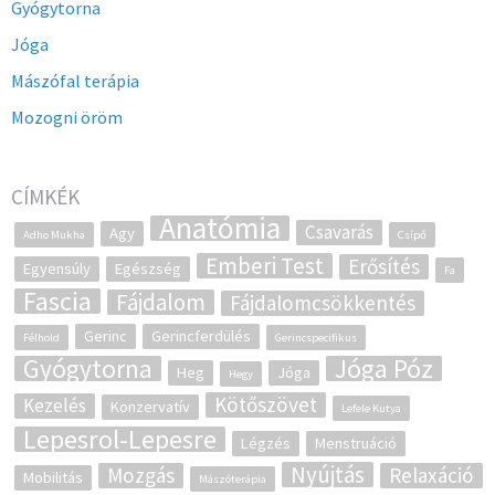
Gyógytorna
Jóga
Mászófal terápia
Mozogni öröm
CÍMKÉK
Anatómia
Csavarás
Agy
Adho Mukha
Csípő
Emberi Test
Erősítés
Egyensúly
Egészség
Fa
Fascia
Fájdalom
Fájdalomcsökkentés
Gerinc
Gerincferdülés
Félhold
Gerincspecifikus
Gyógytorna
Jóga Póz
Heg
Jóga
Hegy
Kötőszövet
Kezelés
Konzervatív
Lefele Kutya
Lepesrol-Lepesre
Légzés
Menstruáció
Nyújtás
Mozgás
Relaxáció
Mobilitás
Mászóterápia