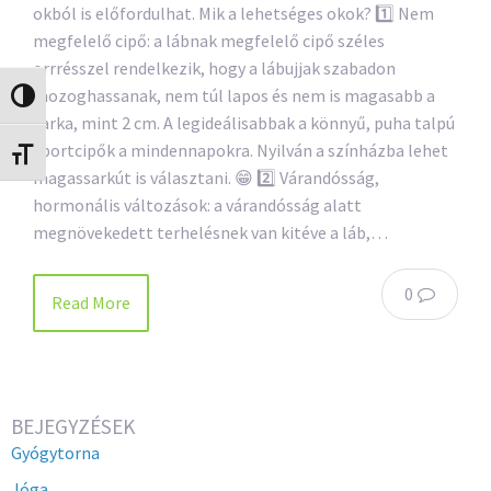
okból is előfordulhat. Mik a lehetséges okok? 1️⃣ Nem
megfelelő cipő: a lábnak megfelelő cipő széles
orrrésszel rendelkezik, hogy a lábujjak szabadon
mozoghassanak, nem túl lapos és nem is magasabb a
Nagy kontraszt váltása
sarka, mint 2 cm. A legideálisabbak a könnyű, puha talpú
sportcipők a mindennapokra. Nyilván a színházba lehet
Betűméret váltása
magassarkút is választani. 😁 2️⃣ Várandósság,
hormonális változások: a várandósság alatt
megnövekedett terhelésnek van kitéve a láb,…
0
Read More
BEJEGYZÉSEK
Gyógytorna
Jóga