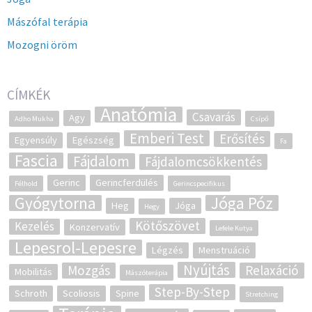
Mászófal terápia
Mozogni öröm
CÍMKÉK
Anatómia
Csavarás
Agy
Adho Mukha
Csípő
Emberi Test
Erősítés
Egyensúly
Egészség
Fa
Fascia
Fájdalom
Fájdalomcsökkentés
Gerinc
Gerincferdülés
Félhold
Gerincspecifikus
Gyógytorna
Jóga Póz
Heg
Jóga
Hegy
Kötőszövet
Kezelés
Konzervatív
Lefele Kutya
Lepesrol-Lepesre
Légzés
Menstruáció
Nyújtás
Mozgás
Relaxáció
Mobilitás
Mászóterápia
Step-By-Step
Schroth
Scoliosis
Spine
Stretching