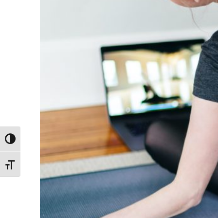
Nagy kontraszt váltása
Betűméret váltása