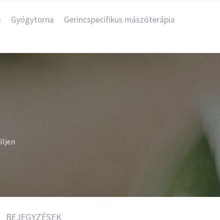
a
Gyógytorna
Gerincspecifikus mászóterápia
lljen
BEJEGYZÉSEK