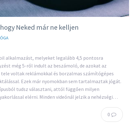
 hogy Neked már ne kelljen
JÓGA
il alkalmazást, melyeket legalább 4,5 pontosra
gyzést még 5-ről indult az beszámoló, de azokat az
tele voltak reklámokkal és borzalmas számítógépes
iktálással. Ezek már nyomokban sem tartalmaztak jógát.
ípusból tudsz választani, attól függően milyen
yakorlással elérni. Minden videónál jelzik a nehézségi…
0