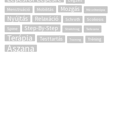
Légzés
Mozgás
Menstruáció
Mobilitás
Mászóterápia
Nyújtás
Relaxáció
Schroth
Scoliosis
Step-By-Step
Spine
Stretching
Tadasana
Terápia
Testtartás
Tréning
Training
Ászana