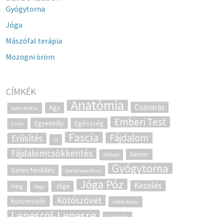
Gyógytorna
Jóga
Mászófal terápia
Mozogni öröm
CÍMKÉK
Anatómia
Csavarás
Agy
Adho Mukha
Emberi Test
Egyensúly
Egészség
Csípő
Fascia
Fájdalom
Erősítés
Fa
Fájdalomcsökkentés
Gerinc
Félhold
Gyógytorna
Gerincferdülés
Gerincspecifikus
Jóga Póz
Kezelés
Heg
Jóga
Hegy
Kötőszövet
Konzervatív
Lefele Kutya
Lepesrol-Lepesre