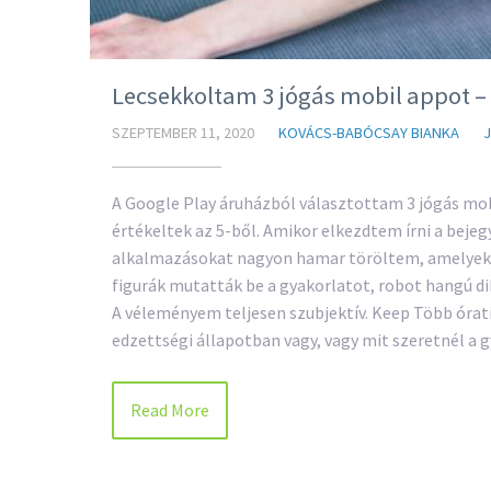
Lecsekkoltam 3 jógás mobil appot –
SZEPTEMBER 11, 2020
KOVÁCS-BABÓCSAY BIANKA
A Google Play áruházból választottam 3 jógás mob
értékeltek az 5-ből. Amikor elkezdtem írni a beje
alkalmazásokat nagyon hamar töröltem, amelyek 
figurák mutatták be a gyakorlatot, robot hangú d
A véleményem teljesen szubjektív. Keep Több órat
edzettségi állapotban vagy, vagy mit szeretnél a g
Read More