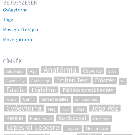
BEJEGYZÉSEK
Gyógytorna
Jóga
Mászófal terápia
Mozogni öröm
CÍMKÉK
Anatómia
Csavarás
Agy
Adho Mukha
Csípő
Emberi Test
Erősítés
Egyensúly
Egészség
Fa
Fascia
Fájdalom
Fájdalomcsökkentés
Gerinc
Gerincferdülés
Félhold
Gerincspecifikus
Gyógytorna
Jóga Póz
Heg
Jóga
Hegy
Kötőszövet
Kezelés
Konzervatív
Lefele Kutya
Lepesrol-Lepesre
Légzés
Menstruáció