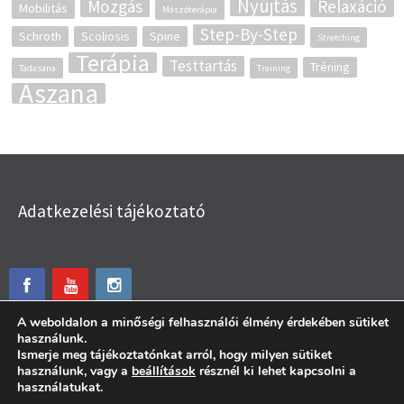
Nyújtás
Mozgás
Relaxáció
Mobilitás
Mászóterápia
Step-By-Step
Schroth
Scoliosis
Spine
Stretching
Terápia
Testtartás
Tréning
Tadasana
Training
Ászana
Adatkezelési tájékoztató
A weboldalon a minőségi felhasználói élmény érdekében sütiket
használunk.
Ismerje meg tájékoztatónkat arról, hogy milyen sütiket
használunk, vagy a
beállítások
résznél ki lehet kapcsolni a
használatukat.