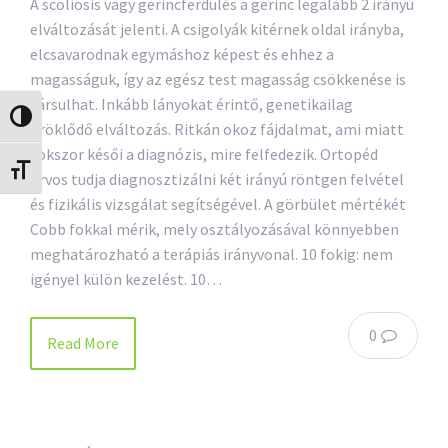
A scoliosis vagy gerincferdülés a gerinc legalább 2 irányú
elváltozását jelenti. A csigolyák kitérnek oldal irányba,
elcsavarodnak egymáshoz képest és ehhez a
magasságuk, így az egész test magasság csökkenése is
társulhat. Inkább lányokat érintő, genetikailag
Nagy kontraszt váltása
öröklődő elváltozás. Ritkán okoz fájdalmat, ami miatt
sokszor késői a diagnózis, mire felfedezik. Ortopéd
Betűméret váltása
orvos tudja diagnosztizálni két irányú röntgen felvétel
és fizikális vizsgálat segítségével. A görbület mértékét
Cobb fokkal mérik, mely osztályozásával könnyebben
meghatározható a terápiás irányvonal. 10 fokig: nem
igényel külön kezelést. 10…
0
Read More