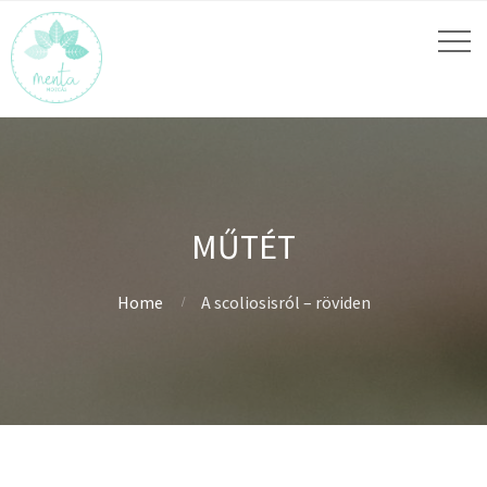
MŰTÉT
Home
A scoliosisról – röviden