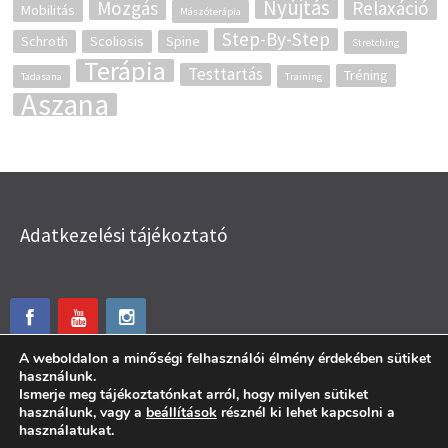
Nyújtás
Mozgás
Relaxáció
Mobilitás
Mászóterápia
Step-By-Step
Schroth
Scoliosis
Spine
Stretching
Terápia
Testtartás
Tréning
Tadasana
Training
Ászana
Adatkezelési tájékoztató
A weboldalon a minőségi felhasználói élmény érdekében sütiket
használunk.
Ismerje meg tájékoztatónkat arról, hogy milyen sütiket
használunk, vagy a
beállítások
résznél ki lehet kapcsolni a
használatukat.