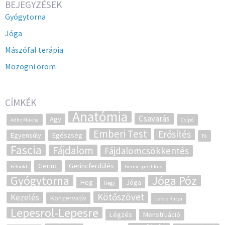
BEJEGYZÉSEK
Gyógytorna
Jóga
Mászófal terápia
Mozogni öröm
CÍMKÉK
Anatómia
Csavarás
Agy
Adho Mukha
Csípő
Emberi Test
Erősítés
Egyensúly
Egészség
Fa
Fascia
Fájdalom
Fájdalomcsökkentés
Gerinc
Gerincferdülés
Félhold
Gerincspecifikus
Gyógytorna
Jóga Póz
Heg
Jóga
Hegy
Kötőszövet
Kezelés
Konzervatív
Lefele Kutya
Lepesrol-Lepesre
Légzés
Menstruáció