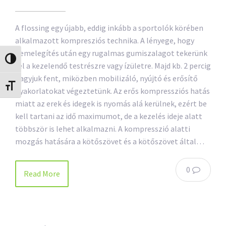
A flossing egy újabb, eddig inkább a sportolók körében
alkalmazott kompresziós technika. A lényege, hogy
bemelegítés után egy rugalmas gumiszalagot tekerünk
Nagy kontraszt váltása
fel a kezelendő testrészre vagy ízületre. Majd kb. 2 percig
hagyjuk fent, miközben mobilizáló, nyújtó és erősítő
Betűméret váltása
gyakorlatokat végeztetünk. Az erős kompressziós hatás
miatt az erek és idegek is nyomás alá kerülnek, ezért be
kell tartani az idő maximumot, de a kezelés ideje alatt
többször is lehet alkalmazni. A kompresszió alatti
mozgás hatására a kötőszövet és a kötőszövet által…
0
Read More