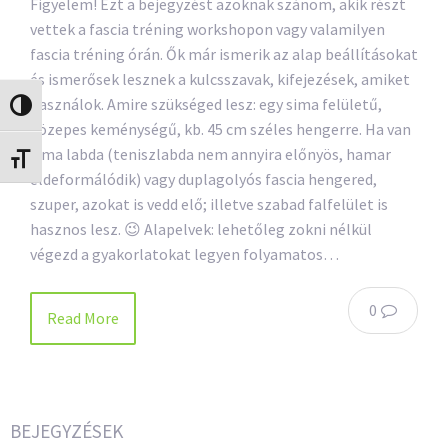
Figyelem! Ezt a bejegyzést azoknak szánom, akik részt
vettek a fascia tréning workshopon vagy valamilyen
fascia tréning órán. Ők már ismerik az alap beállításokat
és ismerősek lesznek a kulcsszavak, kifejezések, amiket
használok. Amire szükséged lesz: egy sima felületű,
Nagy kontraszt váltása
közepes keménységű, kb. 45 cm széles hengerre. Ha van
sima labda (teniszlabda nem annyira előnyös, hamar
Betűméret váltása
eldeformálódik) vagy duplagolyós fascia hengered,
szuper, azokat is vedd elő; illetve szabad falfelület is
hasznos lesz. 😉 Alapelvek: lehetőleg zokni nélkül
végezd a gyakorlatokat legyen folyamatos…
0
Read More
BEJEGYZÉSEK