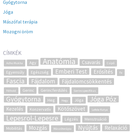
Gyógytorna
Jóga
Mászófal terápia
Mozogni öröm
CÍMKÉK
Anatómia
Csavarás
Agy
Adho Mukha
Csípő
Emberi Test
Erősítés
Egyensúly
Egészség
Fa
Fascia
Fájdalom
Fájdalomcsökkentés
Gerinc
Gerincferdülés
Félhold
Gerincspecifikus
Gyógytorna
Jóga Póz
Heg
Jóga
Hegy
Kötőszövet
Kezelés
Konzervatív
Lefele Kutya
Lepesrol-Lepesre
Légzés
Menstruáció
Nyújtás
Mozgás
Relaxáció
Mobilitás
Mászóterápia