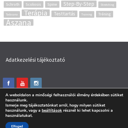
Step-By-Step
Schroth
Scoliosis
Spine
Stretching
Terápia
Testtartás
Tréning
Tadasana
Training
Ászana
Adatkezelési tájékoztató
A weboldalon a minőségi felhasználói élmény érdekében sütiket
használunk.
Ismerje meg tájékoztatónkat arról, hogy milyen sütiket
használunk, vagy a
beállítások
résznél ki lehet kapcsolni a
használatukat.
© Menta Mozgás 2026.
Elfogad