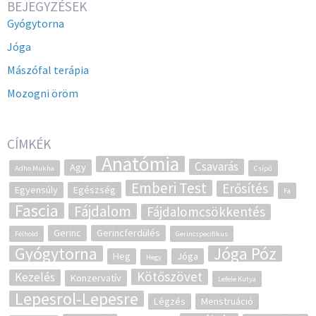
BEJEGYZÉSEK
Gyógytorna
Jóga
Mászófal terápia
Mozogni öröm
CÍMKÉK
Anatómia
Csavarás
Agy
Adho Mukha
Csípő
Emberi Test
Erősítés
Egyensúly
Egészség
Fa
Fascia
Fájdalom
Fájdalomcsökkentés
Gerinc
Gerincferdülés
Félhold
Gerincspecifikus
Gyógytorna
Jóga Póz
Heg
Jóga
Hegy
Kötőszövet
Kezelés
Konzervatív
Lefele Kutya
Lepesrol-Lepesre
Légzés
Menstruáció