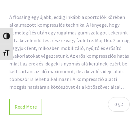
A flossing egy újabb, eddig inkább a sportolók körében
alkalmazott kompresziós technika. A lényege, hogy
bemelegítés után egy rugalmas gumiszalagot tekerünk
Nagy kontraszt váltása
fel a kezelendő testrészre vagy ízületre. Majd kb. 2 percig
hagyjuk fent, miközben mobilizáló, nyújtó és erősítő
Betűméret váltása
gyakorlatokat végeztetünk. Az erős kompressziós hatás
miatt az erek és idegek is nyomás alá kerülnek, ezért be
kell tartani az idő maximumot, de a kezelés ideje alatt
többször is lehet alkalmazni. A kompresszió alatti
mozgás hatására a kötőszövet és a kötőszövet által…
0
Read More