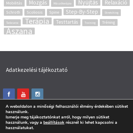
Nyújtás
Mozgás
Relaxáció
Mobilitás
Mászóterápia
Step-By-Step
Schroth
Scoliosis
Spine
Stretching
Terápia
Testtartás
Tréning
Tadasana
Training
Ászana
Adatkezelési tájékoztató
A weboldalon a minőségi felhasználói élmény érdekében sütiket
használunk.
Ismerje meg tájékoztatónkat arról, hogy milyen sütiket
használunk, vagy a
beállítások
résznél ki lehet kapcsolni a
használatukat.