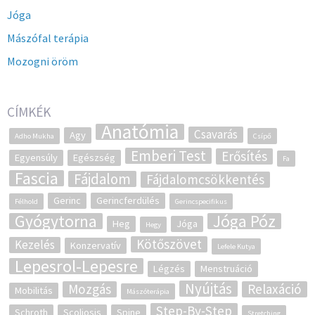
Jóga
Mászófal terápia
Mozogni öröm
CÍMKÉK
Anatómia
Csavarás
Agy
Adho Mukha
Csípő
Emberi Test
Erősítés
Egyensúly
Egészség
Fa
Fascia
Fájdalom
Fájdalomcsökkentés
Gerinc
Gerincferdülés
Félhold
Gerincspecifikus
Gyógytorna
Jóga Póz
Heg
Jóga
Hegy
Kötőszövet
Kezelés
Konzervatív
Lefele Kutya
Lepesrol-Lepesre
Légzés
Menstruáció
Nyújtás
Mozgás
Relaxáció
Mobilitás
Mászóterápia
Step-By-Step
Schroth
Scoliosis
Spine
Stretching