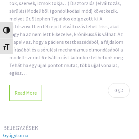
tok, szervek, izmok tokja…) Disztorziós (elváltozás,
sérülés) Modellből (gondolkodási mód) következik,
melyet Dr. Stephen Typaldos dolgozott ki. A
kötőszövetben létrejött elváltozás lehet friss, akut
Nagy kontraszt váltása
vagy ha az nem lett kikezelve, krónikussá is válhat. Az
alapelv az, hogy a páciens testbeszédéből, a fájdalom
Betűméret váltása
leírásából és a sérülési mechanizmus elmondásából a
modell szerint 6 elváltozást különböztethetünk meg.
Tehát ha egy ujjal pontot mutat, több ujjal vonalat,
egész…
0
Read More
BEJEGYZÉSEK
Gyógytorna