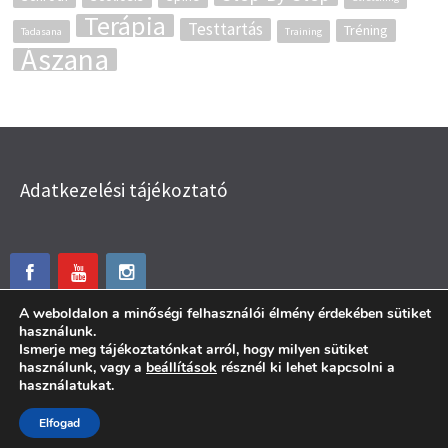
Terápia
Testtartás
Tréning
Tadasana
Training
Ászana
Adatkezelési tájékoztató
A weboldalon a minőségi felhasználói élmény érdekében sütiket
használunk.
Ismerje meg tájékoztatónkat arról, hogy milyen sütiket
használunk, vagy a
beállítások
résznél ki lehet kapcsolni a
használatukat.
© Menta Mozgás 2026.
Elfogad