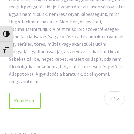
maguk gyógyulási ideje. Ezeken drasztikusan változtatni
ugyan nem tudunk, nem lesz olyan képességünk, mint
Hugh Jackman-nak az X-Men-ben, de javítani,
optimalizálni tudjuk. A fent felsorolt szövetféleségek
Nagy kontraszt váltása
mind fasciálisak és/vagy kötőszövetes burokban vannak.
Egy sérülés, törés, műtét vagy akár szülés utáni
Betűméret váltása
gyógyulás gyulladással jár, a szervezet takarítani kezd.
Sebeket zár be, heget képez, vérzést csillapít, oda nem
illő dolgokat bekebelez, helyreállítja az esemény előtti
állapotokat. A gyulladás a barátunk, őt elnyomni,
megszüntetni…
0
Read More