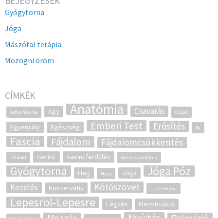
BEJEGYZÉSEK
Gyógytorna
Jóga
Mászófal terápia
Mozogni öröm
CÍMKÉK
Anatómia
Csavarás
Agy
Adho Mukha
Csípő
Emberi Test
Erősítés
Egyensúly
Egészség
Fa
Fascia
Fájdalom
Fájdalomcsökkentés
Gerinc
Gerincferdülés
Félhold
Gerincspecifikus
Gyógytorna
Jóga Póz
Heg
Jóga
Hegy
Kötőszövet
Kezelés
Konzervatív
Lefele Kutya
Lepesrol-Lepesre
Légzés
Menstruáció
Nyújtás