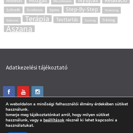
Mozgás
Relaxáció
Mobilitás
Mászóterápia
Step-By-Step
Schroth
Scoliosis
Spine
Stretching
Terápia
Testtartás
Tréning
Tadasana
Training
Ászana
Adatkezelési tájékoztató
A weboldalon a minőségi felhasználói élmény érdekében sütiket
használunk.
Ismerje meg tájékoztatónkat arról, hogy milyen sütiket
használunk, vagy a
beállítások
résznél ki lehet kapcsolni a
használatukat.