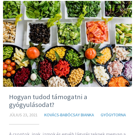
Hogyan tudod támogatni a
gyógyulásodat?
JÚLIUS 23, 2021
KOVÁCS-BABÓCSAY BIANKA
GYÓGYTORNA
A csontok, inak, izmok és egyéb lágyrészeknek megvan a