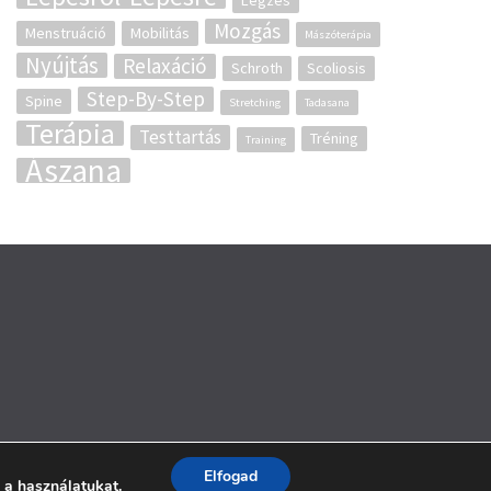
Légzés
Mozgás
Menstruáció
Mobilitás
Mászóterápia
Nyújtás
Relaxáció
Schroth
Scoliosis
Step-By-Step
Spine
Stretching
Tadasana
Terápia
Testtartás
Tréning
Training
Ászana
Elfogad
i a használatukat.