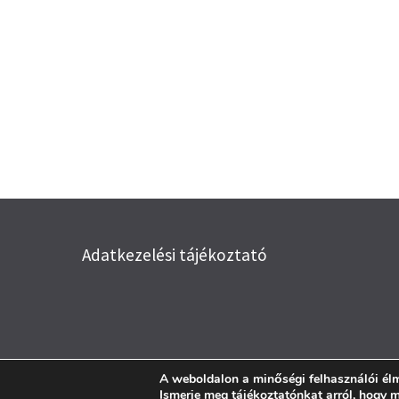
Adatkezelési tájékoztató
A weboldalon a minőségi felhasználói él
Ismerje meg tájékoztatónkat arról, hogy 