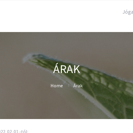
Jóg
ÁRAK
Home
Árak
. 02. 01.-től: