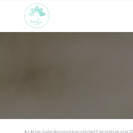
Az Atlas Gyógyközpontban elérhető kezelések árai 2022