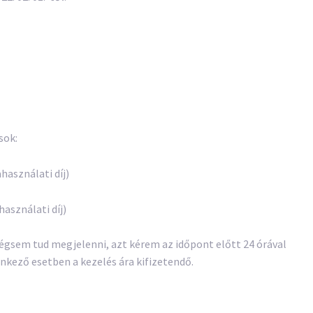
sok:
használati díj)
sználati díj)
gsem tud megjelenni, azt kérem az időpont előtt 24 órával
enkező esetben a kezelés ára kifizetendő.