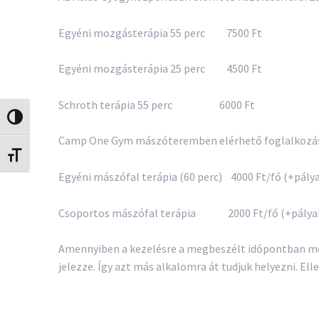
Egyéni mozgásterápia 55 perc 7500 Ft
Egyéni mozgásterápia 25 perc 4500 Ft
Schroth terápia 55 perc 6000 Ft
Nagy kontraszt váltása
Camp One Gym mászóteremben elérhető foglalkozá
Betűméret váltása
Egyéni mászófal terápia (60 perc) 4000 Ft/fő (+pálya
Csoportos mászófal terápia 2000 Ft/fő (+pályaha
Amennyiben a kezelésre a megbeszélt időpontban mé
jelezze. Így azt más alkalomra át tudjuk helyezni. Ell