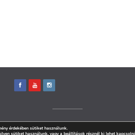
© Menta Mozgás 2026.
mény érdekében sütiket használunk.
milyen sütiket használunk, vagy a
beállítások
résznél ki lehet kapcsoln