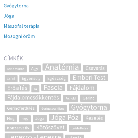
Gyógytorna
Jóga
Mászófal terápia
Mozogni öröm
CÍMKÉK
Anatómia
Csavarás
Agy
Adho Mukha
Emberi Test
Egyensúly
Egészség
Csípő
Fascia
Fájdalom
Erősítés
Fa
Fájdalomcsökkentés
Gerinc
Félhold
Gyógytorna
Gerincferdülés
Gerincspecifikus
Jóga Póz
Kezelés
Heg
Jóga
Hegy
Kötőszövet
Konzervatív
Lefele Kutya
Lepesrol-Lepesre