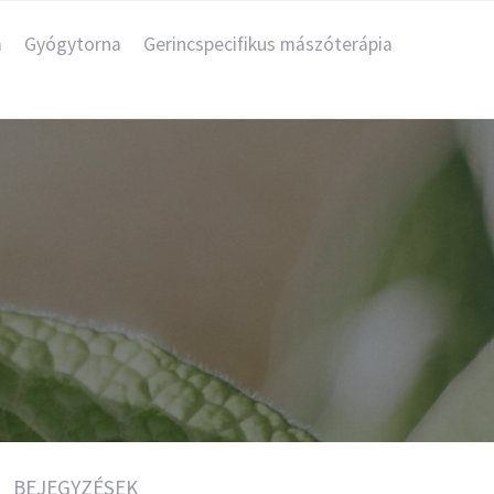
a
Gyógytorna
Gerincspecifikus mászóterápia
BEJEGYZÉSEK