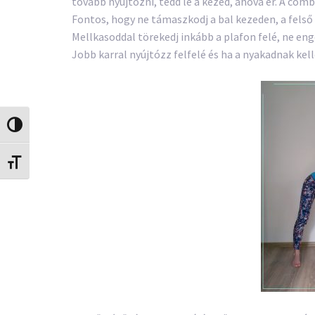
tovább nyújtózni, tedd le a kezed, ahova ér. A combo
Fontos, hogy ne támaszkodj a bal kezeden, a felső 
Mellkasoddal törekedj inkább a plafon felé, ne eng
Jobb karral nyújtózz felfelé és ha a nyakadnak ke
Nagy kontraszt váltása
Betűméret váltása