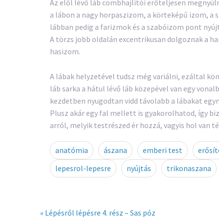
Az elől lévő láb combhajlítói erőteljesen megnyúlna
a lábon a nagy horpaszizom, a körteképű izom, a 
lábban pedig a farizmok és a szabóizom pont nyújt
A törzs jobb oldalán excentrikusan dolgoznak a h
hasizom.
A lábak helyzetével tudsz még variálni, ezáltal kö
láb sarka a hátul lévő láb közepével van egy vonalb
kezdetben nyugodtan vidd távolabb a lábakat egy
Plusz akár egy fal mellett is gyakorolhatod, így bi
arról, melyik testrészed ér hozzá, vagyis hol van t
anatómia
ászana
emberi test
erősít
lepesrol-lepesre
nyújtás
trikonaszana
« Lépésről lépésre 4. rész – Sas póz