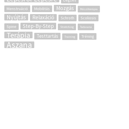
Légzés
Mozgás
Menstruáció
Mobilitás
Mászóterápia
Nyújtás
Relaxáció
Schroth
Scoliosis
Step-By-Step
Spine
Stretching
Tadasana
Terápia
Testtartás
Tréning
Training
Ászana