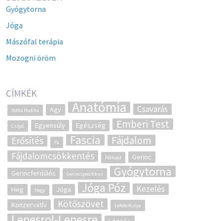
Gyógytorna
Jóga
Mászófal terápia
Mozogni öröm
CÍMKÉK
Anatómia
Csavarás
Agy
Adho Mukha
Emberi Test
Egyensúly
Egészség
Csípő
Fascia
Fájdalom
Erősítés
Fa
Fájdalomcsökkentés
Gerinc
Félhold
Gyógytorna
Gerincferdülés
Gerincspecifikus
Jóga Póz
Kezelés
Heg
Jóga
Hegy
Kötőszövet
Konzervatív
Lefele Kutya
Lepesrol-Lepesre