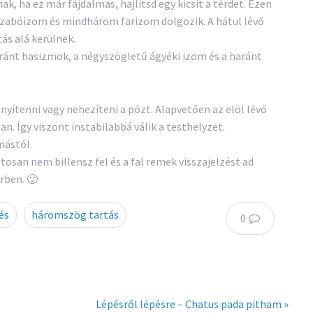
k, ha ez már fájdalmas, hajlítsd egy kicsit a térdet. Ezen
szabóizom és mindhárom farizom dolgozik. A hátul lévő
ás alá kerülnek.
aránt hasizmok, a négyszögletű ágyéki izom és a haránt
nnyítenni vagy nehezíteni a pózt. Alapvetően az elöl lévő
an. Így viszont instabilabbá válik a testhelyzet.
mástól.
ztosan nem billensz fel és a fal remek visszajelzést ad
érben. 🙂
és
háromszög tartás
0
Lépésről lépésre – Chatus pada pitham »