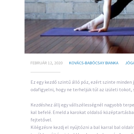
FEBRUÁR 12, 2020
KOVÁCS-BABÓCSAY BIANKA
JÓG
Ez egy kezdő szintű álló póz, ezért szinte minden 
odafigyelni, hogy ne terheljük túl az izületi tokot,
Kezdéshez állj egy vállszélességnél nagyobb terpesz
kal befelé. Emeld a karokat oldalsó középtartásba.
fejtetővel.
Kilégzésre kezdj el nyújtózni a bal karral bal oldal