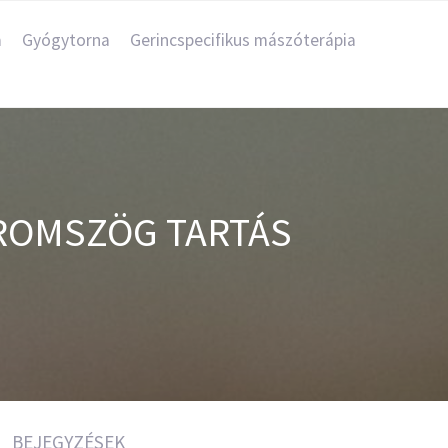
a
Gyógytorna
Gerincspecifikus mászóterápia
ÁROMSZÖG TARTÁS
BEJEGYZÉSEK