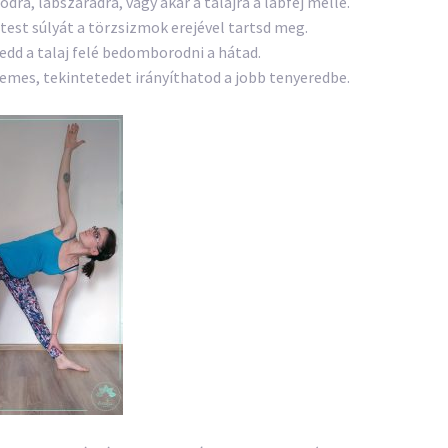
dra, lábszáradra, vagy akár a talajra a lábfej mellé.
test súlyát a törzsizmok erejével tartsd meg.
edd a talaj felé bedomborodni a hátad.
llemes, tekintetedet irányíthatod a jobb tenyeredbe.