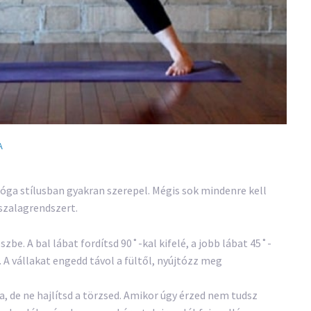
A
jóga stílusban gyakran szerepel. Mégis sok mindenre kell
 szalagrendszert.
be. A bal lábat fordítsd 90˚-kal kifelé, a jobb lábat 45˚-
 A vállakat engedd távol a fültől, nyújtózz meg
ra, de ne hajlítsd a törzsed. Amikor úgy érzed nem tudsz